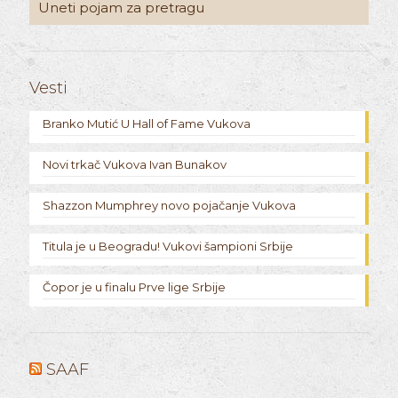
Vesti
Branko Mutić U Hall of Fame Vukova
Novi trkač Vukova Ivan Bunakov
Shazzon Mumphrey novo pojačanje Vukova
Titula je u Beogradu! Vukovi šampioni Srbije
Čopor je u finalu Prve lige Srbije
SAAF