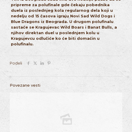
pripreme za polufinale gde čekaju pobednika
duela iz poslednjeg kola regularnog dela koji u
nedelju od 15 časova igraju Novi Sad Wild Dogs i
Blue Dragons iz Beograda. U drugom polufinalu
sastaće se Kragujevac Wild Boars i Banat Bulls, a
njihov direktan duel u poslednjem kolu u
Kragujevcu odlučiće ko će biti domaćin u
polufinalu.
Podeli
Povezane vesti