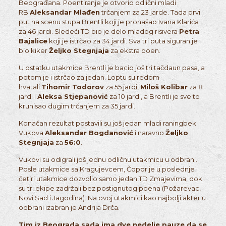
Beograđana. Poentiranje je otvorio odlični mladi
RB
Aleksandar Mlađen
trčanjem za 23 jarde. Tada prvi
put na scenu stupa Brentli koji je pronašao Ivana Klarića
za 46 jardi. Sledeći TD bio je delo mladog risivera
Petra
Bajalice
koji je istrčao za 34 jardi. Sva tri puta siguran je
bio kiker
Željko Stegnjaja
za ekstra poen.
U ostatku utakmice Brentli je bacio još tri tačdaun pasa, a
potom je i istrčao za jedan. Loptu su redom
hvatali
Tihomir Todorov
za 55 jardi,
Miloš Kolibar
za 8
jardi i
Aleksa Stjepanović
za 10 jardi, a Brentli je sve to
krunisao dugim trčanjem za 35 jardi.
Konačan rezultat postavili su još jedan mladi raningbek
Vukova
Aleksandar Bogdanović
i naravno
Željko
Stegnjaja
za
56:0
.
Vukovi su odigrali još jednu odličnu utakmicu u odbrani.
Posle utakmice sa Kragujevcem, Čopor je u poslednje
četiri utakmice dozvolio samo jedan TD Zmajevima, dok
su tri ekipe zadržali bez postignutog poena (Požarevac,
Novi Sad i Jagodina). Na ovoj utakmici kao najbolji akter u
odbrani izabran je Andrija Drča.
Tim iz Beograda sada ima dve nedelje pauze da se