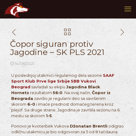
Čopor siguran protiv
Jagodine – SK PLS 2021
14/06/2021
U poslednjoj utakmici regularnog dela sezone
SAAF
Sport Klub Prve lige Srbije
SBB Vukovi
Beograd
savladali su ekipu
Jagodina Black
Hornets
rezultatom
56:0
. Na ovaj način,
Čopor iz
Beograda
završio je regularni deo sa savršenim
skorom
6-0
i imaće prednost domaćeg terena kroz
plejof. Sa druge strane, Jagodina je završila sezonu na 6.
mestu sa skorom
1-5
.
Ponovo je kvoterbek Vukova
Džonatan Brentli
odigrao
odličnu utakmicu je bio odgovoran za 5 od 8 tačdauna