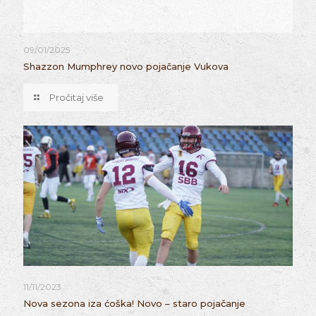
09/01/2025
Shazzon Mumphrey novo pojačanje Vukova
Pročitaj više
11/11/2023
Nova sezona iza ćoška! Novo – staro pojačanje