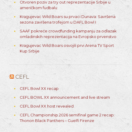
Otvoren poziv za try out reprezentacije Srbije u
američkom fudbalu
Kragujevac Wild Boars su prvaci Dunava: Savršena
sezona završena trofejom u DAFL Bowl I
SAAF pokreće crowdfunding kampanju za odlazak
omladinskih reprezentacija na Evropsko prvenstvo
Kragujevac Wild Boars osvojili prvi Arena TV Sport
Kup Srbije
CEFL
CEFL Bowl XX recap
CEFL BOWL XX announcement and live stream
CEFL Bowl XX host revealed
CEFL Championship 2026 semifinal game 2 recap:
Thonon Black Panthers – Guelfi Firenze