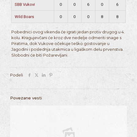
SBB Vukovi
0
0
6
0
6
Wild Boars
0
0
0
8
8
Pobednici ovog vikenda će igrati jedan protiv drugog u 4.
kolu. Kragujevčani će kroz dve nedelje odmeriti snage s
Piratima, dok Vukove očekuje teško gostovanje u
Jagodini i poslednja utakmica u ligaškom delu prvenstva.
Slobodni će biti Požarevljani.
Podeli
Povezane vesti