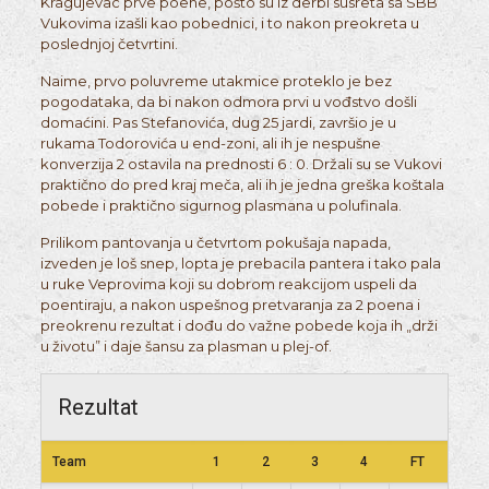
Kragujevac prve poene, pošto su iz derbi susreta sa SBB
Vukovima izašli kao pobednici, i to nakon preokreta u
poslednjoj četvrtini.
Naime, prvo poluvreme utakmice proteklo je bez
pogodataka, da bi nakon odmora prvi u vođstvo došli
domaćini. Pas Stefanovića, dug 25 jardi, završio je u
rukama Todorovića u end-zoni, ali ih je nespušne
konverzija 2 ostavila na prednosti 6 : 0. Držali su se Vukovi
praktično do pred kraj meča, ali ih je jedna greška koštala
pobede i praktično sigurnog plasmana u polufinala.
Prilikom pantovanja u četvrtom pokušaja napada,
izveden je loš snep, lopta je prebacila pantera i tako pala
u ruke Veprovima koji su dobrom reakcijom uspeli da
poentiraju, a nakon uspešnog pretvaranja za 2 poena i
preokrenu rezultat i dođu do važne pobede koja ih „drži
u životu” i daje šansu za plasman u plej-of.
Rezultat
Team
1
2
3
4
FT