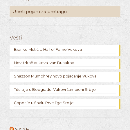
Vesti
Branko Mutić U Hall of Fame Vukova
Novi trkač Vukova Ivan Bunakov
Shazzon Mumphrey novo pojačanje Vukova
Titula je u Beogradu! Vukovi šampioni Srbije
Čopor je u finalu Prve lige Srbije
SAAF