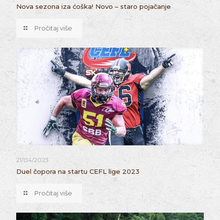
Nova sezona iza ćoška! Novo – staro pojačanje
Pročitaj više
21/04/2023
Duel čopora na startu CEFL lige 2023
Pročitaj više