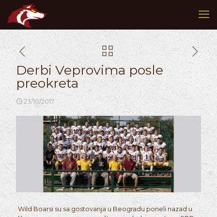
Derbi Veprovima posle
preokreta
23/10/2017
Wild Boarsi su sa gostovanja u Beogradu poneli nazad u