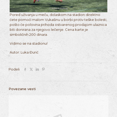
Pored uživanja u meču, dolaskom na stadion direktno
ćete pomoći malom Vukašinu u borbi protiv teške bolesti,
pošto će polovina prihoda ostvarenog prodajom ulaznica
biti donirana za njegovo lečenje. Cena karte je
simboličnih 200 dinara.
Vidimo se na stadionu!
Autor: Luka Đurić
Podeli
Povezane vesti