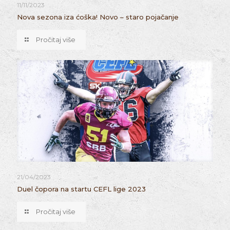
11/11/2023
Nova sezona iza ćoška! Novo – staro pojačanje
Pročitaj više
21/04/2023
Duel čopora na startu CEFL lige 2023
Pročitaj više