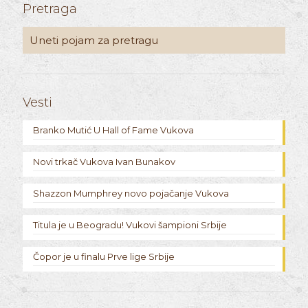
Pretraga
Vesti
Branko Mutić U Hall of Fame Vukova
Novi trkač Vukova Ivan Bunakov
Shazzon Mumphrey novo pojačanje Vukova
Titula je u Beogradu! Vukovi šampioni Srbije
Čopor je u finalu Prve lige Srbije