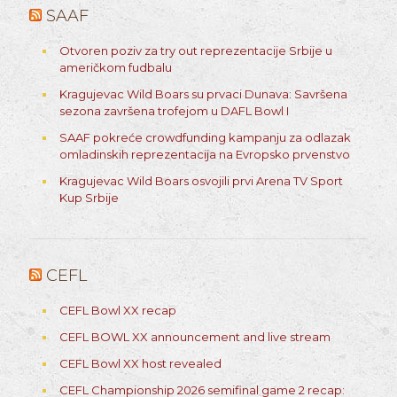
SAAF
Otvoren poziv za try out reprezentacije Srbije u
američkom fudbalu
Kragujevac Wild Boars su prvaci Dunava: Savršena
sezona završena trofejom u DAFL Bowl I
SAAF pokreće crowdfunding kampanju za odlazak
omladinskih reprezentacija na Evropsko prvenstvo
Kragujevac Wild Boars osvojili prvi Arena TV Sport
Kup Srbije
CEFL
CEFL Bowl XX recap
CEFL BOWL XX announcement and live stream
CEFL Bowl XX host revealed
CEFL Championship 2026 semifinal game 2 recap: