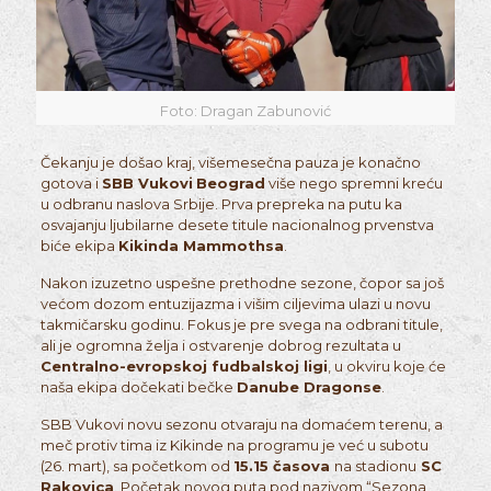
Foto: Dragan Zabunović
Čekanju je došao kraj, višemesečna pauza je konačno
gotova i
SBB Vukovi
Beograd
više nego spremni kreću
u odbranu naslova Srbije. Prva prepreka na putu ka
osvajanju ljubilarne desete titule nacionalnog prvenstva
biće ekipa
Kikinda Mammothsa
.
Nakon izuzetno uspešne prethodne sezone, čopor sa još
većom dozom entuzijazma i višim ciljevima ulazi u novu
takmičarsku godinu. Fokus je pre svega na odbrani titule,
ali je ogromna želja i ostvarenje dobrog rezultata u
Centralno-evropskoj fudbalskoj ligi
, u okviru koje će
naša ekipa dočekati bečke
Danube Dragonse
.
SBB Vukovi novu sezonu otvaraju na domaćem terenu, a
meč protiv tima iz Kikinde na programu je već u subotu
(26. mart), sa početkom od
15.15 časova
na stadionu
SC
Rakovica
. Početak novog puta pod nazivom “Sezona