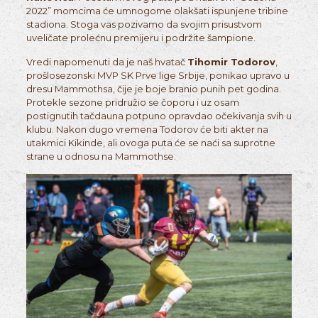
2022” momcima će umnogome olakšati ispunjene tribine
stadiona. Stoga vas pozivamo da svojim prisustvom
uveličate prolećnu premijeru i podržite šampione.
Vredi napomenuti da je naš hvatač
Tihomir Todorov
,
prošlosezonski MVP SK Prve lige Srbije, ponikao upravo u
dresu Mammothsa, čije je boje branio punih pet godina.
Protekle sezone pridružio se čoporu i uz osam
postignutih tačdauna potpuno opravdao očekivanja svih u
klubu. Nakon dugo vremena Todorov će biti akter na
utakmici Kikinde, ali ovoga puta će se naći sa suprotne
strane u odnosu na Mammothse.