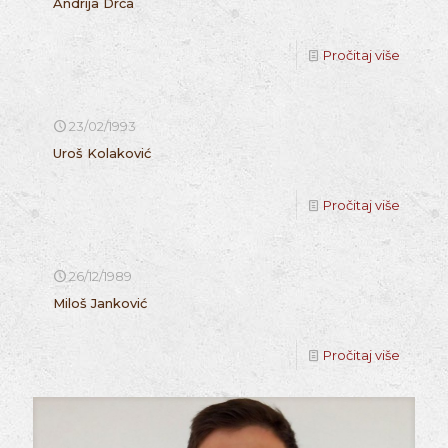
Andrija Drča
Pročitaj više
23/02/1993
Uroš Kolaković
Pročitaj više
26/12/1989
Miloš Janković
Pročitaj više