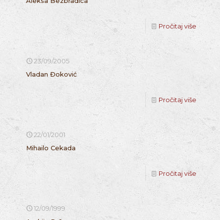
Aleksa Bezbradica
Pročitaj više
23/09/2005
Vladan Đoković
Pročitaj više
22/01/2001
Mihailo Cekada
Pročitaj više
12/09/1999