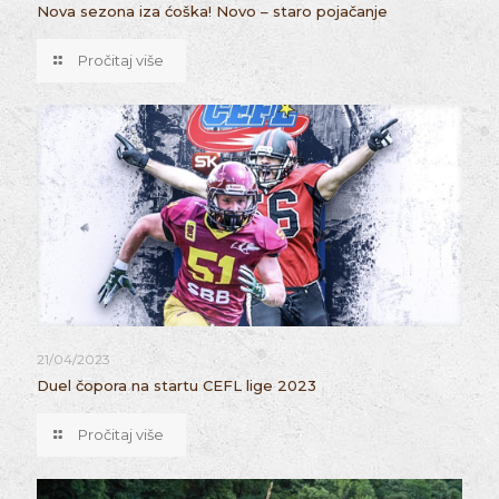
Nova sezona iza ćoška! Novo – staro pojačanje
Pročitaj više
21/04/2023
Duel čopora na startu CEFL lige 2023
Pročitaj više