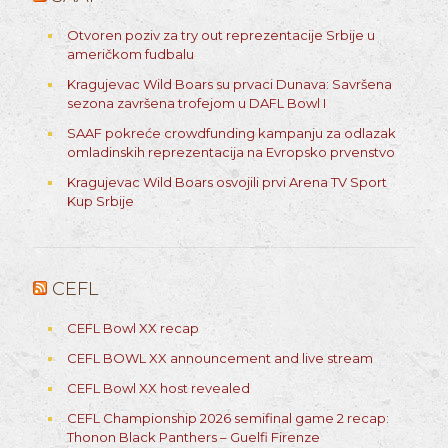
Otvoren poziv za try out reprezentacije Srbije u
američkom fudbalu
Kragujevac Wild Boars su prvaci Dunava: Savršena
sezona završena trofejom u DAFL Bowl I
SAAF pokreće crowdfunding kampanju za odlazak
omladinskih reprezentacija na Evropsko prvenstvo
Kragujevac Wild Boars osvojili prvi Arena TV Sport
Kup Srbije
CEFL
CEFL Bowl XX recap
CEFL BOWL XX announcement and live stream
CEFL Bowl XX host revealed
CEFL Championship 2026 semifinal game 2 recap:
Thonon Black Panthers – Guelfi Firenze