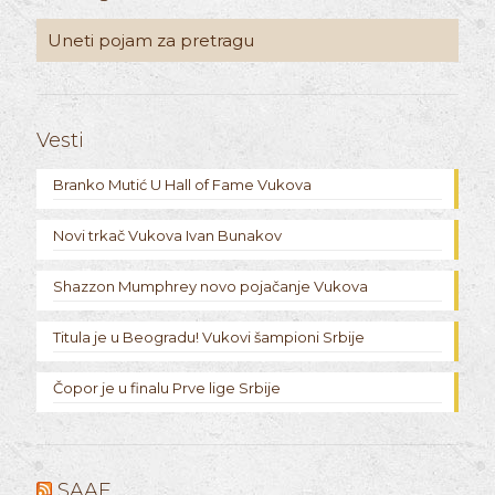
Vesti
Branko Mutić U Hall of Fame Vukova
Novi trkač Vukova Ivan Bunakov
Shazzon Mumphrey novo pojačanje Vukova
Titula je u Beogradu! Vukovi šampioni Srbije
Čopor je u finalu Prve lige Srbije
SAAF