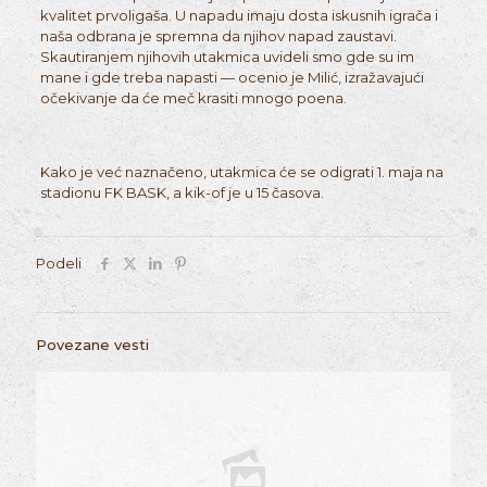
kvalitet prvoligaša. U napadu imaju dosta iskusnih igrača i
naša odbrana je spremna da njihov napad zaustavi.
Skautiranjem njihovih utakmica uvideli smo gde su im
mane i gde treba napasti — ocenio je Milić, izražavajući
očekivanje da će meč krasiti mnogo poena.
Kako je već naznačeno, utakmica će se odigrati 1. maja na
stadionu FK BASK, a kik-of je u 15 časova.
Podeli
Povezane vesti