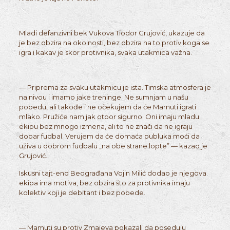
Mladi defanzivni bek Vukova Tiodor Grujović, ukazuje da
je bez obzira na okolnosti, bez obzira na to protiv koga se
igra i kakav je skor protivnika, svaka utakmica važna.
— Priprema za svaku utakmicu je ista. Timska atmosfera je
na nivou i imamo jake treninge. Ne sumnjam u našu
pobedu, ali takođe i ne očekujem da će Mamuti igrati
mlako. Pružiće nam jak otpor sigurno. Oni imaju mladu
ekipu bez mnogo izmena, ali to ne znači da ne igraju
dobar fudbal. Verujem da će domaća publuka moći da
uživa u dobrom fudbalu „na obe strane lopte” — kazao je
Grujović.
Iskusni tajt-end Beograđana Vojin Milić dodao je njegova
ekipa ima motiva, bez obzira što za protivnika imaju
kolektiv koji je debitant i bez pobede.
— Mamuti su protiv Zmajeva pokazali da poseduju