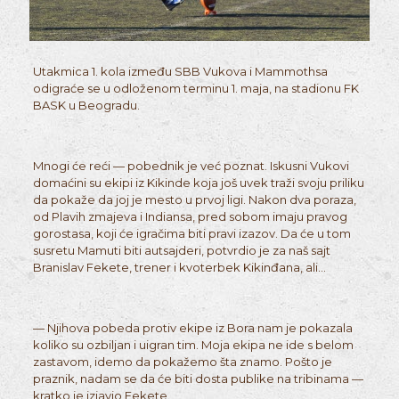
Utakmica 1. kola između SBB Vukova i Mammothsa
odigraće se u odloženom terminu 1. maja, na stadionu FK
BASK u Beogradu.
Mnogi će reći — pobednik je već poznat. Iskusni Vukovi
domaćini su ekipi iz Kikinde koja još uvek traži svoju priliku
da pokaže da joj je mesto u prvoj ligi. Nakon dva poraza,
od Plavih zmajeva i Indiansa, pred sobom imaju pravog
gorostasa, koji će igračima biti pravi izazov. Da će u tom
susretu Mamuti biti autsajderi, potvrdio je za naš sajt
Branislav Fekete, trener i kvoterbek Kikinđana, ali…
— Njihova pobeda protiv ekipe iz Bora nam je pokazala
koliko su ozbiljan i uigran tim. Moja ekipa ne ide s belom
zastavom, idemo da pokažemo šta znamo. Pošto je
praznik, nadam se da će biti dosta publike na tribinama —
kratko je izjavio Fekete.