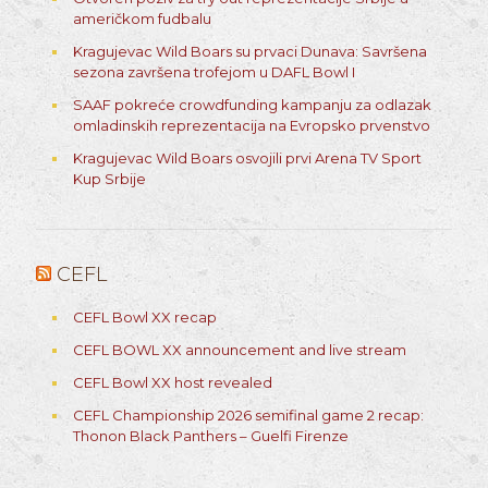
američkom fudbalu
Kragujevac Wild Boars su prvaci Dunava: Savršena
sezona završena trofejom u DAFL Bowl I
SAAF pokreće crowdfunding kampanju za odlazak
omladinskih reprezentacija na Evropsko prvenstvo
Kragujevac Wild Boars osvojili prvi Arena TV Sport
Kup Srbije
CEFL
CEFL Bowl XX recap
CEFL BOWL XX announcement and live stream
CEFL Bowl XX host revealed
CEFL Championship 2026 semifinal game 2 recap:
Thonon Black Panthers – Guelfi Firenze