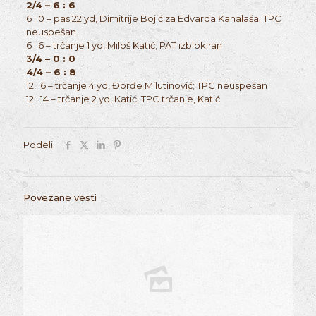
2/4 – 6 : 6
6 : 0 – pas 22 yd, Dimitrije Bojić za Edvarda Kanalaša; TPC
neuspešan
6 : 6 – trčanje 1 yd, Miloš Katić; PAT izblokiran
3/4 – 0 : 0
4/4 – 6 : 8
12 : 6 – trčanje 4 yd, Đorđe Milutinović; TPC neuspešan
12 : 14 – trčanje 2 yd, Katić; TPC trčanje, Katić
Podeli
Povezane vesti