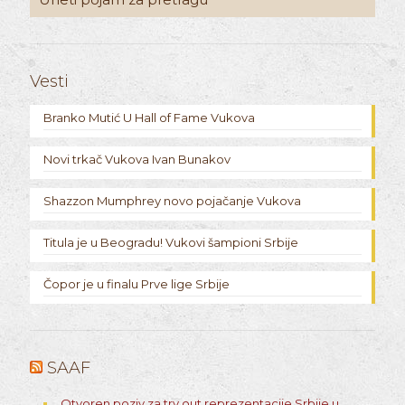
Vesti
Branko Mutić U Hall of Fame Vukova
Novi trkač Vukova Ivan Bunakov
Shazzon Mumphrey novo pojačanje Vukova
Titula je u Beogradu! Vukovi šampioni Srbije
Čopor je u finalu Prve lige Srbije
SAAF
Otvoren poziv za try out reprezentacije Srbije u