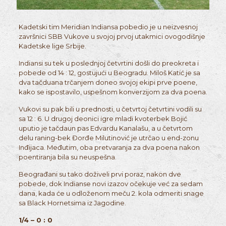
Kadetski tim Meridian Indiansa pobedio je u neizvesnoj
završnici SBB Vukove u svojoj prvoj utakmici ovogodišnje
Kadetske lige Srbije.
Indiansi su tek u poslednjoj četvrtini došli do preokreta i
pobede od 14 : 12, gostujući u Beogradu. Miloš Katić je sa
dva tačduana trčanjem doneo svojoj ekipi prve poene,
kako se ispostavilo, uspešnom konverzijom za dva poena.
Vukovi su pak bili u prednosti, u četvrtoj četvrtini vodili su
sa 12 : 6. U drugoj deonici igre mladi kvoterbek Bojić
uputio je tačdaun pas Edvardu Kanalašu, a u četvrtom
delu raning-bek Đorđe Milutinović je utrčao u end-zonu
Inđijaca. Međutim, oba pretvaranja za dva poena nakon
poentiranja bila su neuspešna.
Beograđani su tako doživeli prvi poraz, nakon dve
pobede, dok Indianse novi izazov očekuje već za sedam
dana, kada će u odloženom meču 2. kola odmeriti snage
sa Black Hornetsima iz Jagodine.
1/4 – 0 : 0