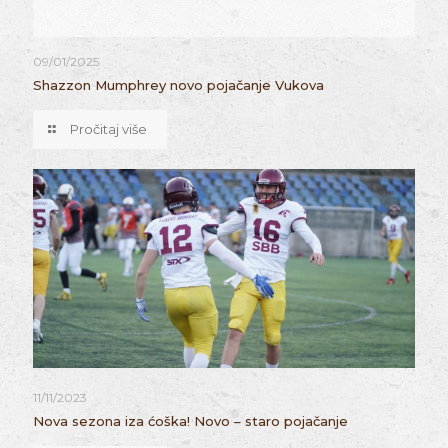
09/01/2025
Shazzon Mumphrey novo pojačanje Vukova
Pročitaj više
11/11/2023
Nova sezona iza ćoška! Novo – staro pojačanje