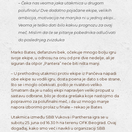
– Čeka nas veoma jaka utakmica u drugom
polufinalu! Dve dodatno pojačane ekipe, velikih
ambicija, motivacija ne manjka ni u jednoj ekipi…
Veoma je teško dati bilo kakvu prognozu za ovaj
meč. Mislim da će se pitanje pobednika odlučivati
do poslednjeg zvizduka
Marko Bates, defanzivni bek, očekuje mnogo bolju igru
svoje ekipe, u odnosu na onu od pre dve nedelje, ali je
siguran da otpor „Pantera” neće biti ništa manji.
– U prethodnoj utakmici protiv ekipe iz Pančeva napadi
obe ekipe su vodili igru, dosta poena je dato s obe strane,
što se i moglo očekivati, pošto je rivalstvo veliko.
Smatram da je u našoj ekipi napravljen veliki propust u
sastavu odbrane, bilo je dosta grešaka koje nastojimo da
popravimo za polufinalni meč, i da uz mnogo manje
napora izborimo prolaz u finale – rekao je Bates.
Utakmica između SBB Vukova i Panthersa igra se u
subotu 25. juna od 16.30 h na terenu OFK Beograd. Ovaj
događaj, kako smo već i navikli u organizaciji SBB