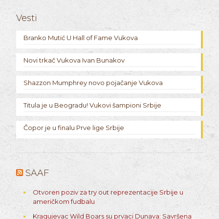
Vesti
Branko Mutić U Hall of Fame Vukova
Novi trkač Vukova Ivan Bunakov
Shazzon Mumphrey novo pojačanje Vukova
Titula je u Beogradu! Vukovi šampioni Srbije
Čopor je u finalu Prve lige Srbije
SAAF
Otvoren poziv za try out reprezentacije Srbije u
američkom fudbalu
Kragujevac Wild Boars su prvaci Dunava: Savršena