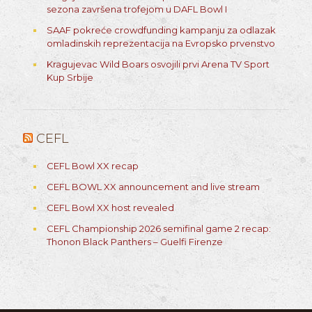
sezona završena trofejom u DAFL Bowl I
SAAF pokreće crowdfunding kampanju za odlazak
omladinskih reprezentacija na Evropsko prvenstvo
Kragujevac Wild Boars osvojili prvi Arena TV Sport
Kup Srbije
CEFL
CEFL Bowl XX recap
CEFL BOWL XX announcement and live stream
CEFL Bowl XX host revealed
CEFL Championship 2026 semifinal game 2 recap:
Thonon Black Panthers – Guelfi Firenze