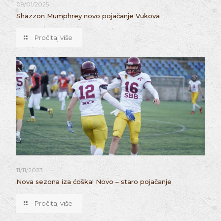
09/01/2025
Shazzon Mumphrey novo pojačanje Vukova
Pročitaj više
11/11/2023
Nova sezona iza ćoška! Novo – staro pojačanje
Pročitaj više