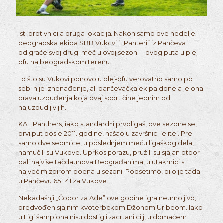
Isti protivnici a druga lokacija. Nakon samo dve nedelje
beogradska ekipa SBB Vukovi i „Panteri” iz Pančeva
odigraće svoj drugi meč u ovoj sezoni – ovog puta u plej-
ofu na beogradskom terenu.
To što su Vukovi ponovo u plej-ofu verovatno samo po
sebi nije iznenađenje, ali pančevačka ekipa donela je ona
prava uzbuđenja koja ovaj sport čine jednim od
najuzbudljivijih.
KAF Panthers, iako standardni prvoligaš, ove sezone se,
prvi put posle 2011. godine, našao u završnici ’elite’. Pre
samo dve sedmice, u poslednjem meču ligaškog dela,
namučili su Vukove. Uprkos porazu, pružili su sjajan otpor i
dali najviše tačdaunova Beograđanima, u utakmici s
najvećim zbirom poena u sezoni. Podsetimo, bilo je tada
u Pančevu 65 : 41 za Vukove.
Nekadašnji „Čopor za Ade” ove godine igra neumoljivo,
predvođen sjajnim kvoterbekom Džonom Uribeom. Iako
u Ligi šampiona nisu dostigli zacrtani cilj, u domaćem