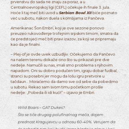
prvenstvu do sada ne znaju za poraz, a u
Centralnoevropskoj ligi (CEFL) očekuje ih finale 3. jula.
Hoće li taj meč biti uvod u
Serbian Bowl XII
biće poznato
već u subotu, nakon duela s komšijama iz Pančeva.
Amerikanac Šon Embri, koji je ove sezone ponovo
preuzeo rukovođenje trofejnim srpskim timom, smatra da
će predstojeći meč biti pravi izazov, za koji se pripremaju
kao da je finalni.
– Plej-of je ovde uvek uzbudljiv. Očekujemo da Pančevo
na našem terenu dokaže ono što su prikazali pre dve
nedelje. Namučili su nas, imali smo problema s njihovim
napadom. Oni su dobro podučen tim, igraju dobar fudbal,
stranci su posebni jer mogu da lošu igru pretvore u
tačdaun… Moraćemo da damo sve od sebe da pobedimo
u subotu. Rekao sam svom timu početkom prošle
nedelje: „Pobeda ili idi kući!” – izjavio je Embri.
Wild Boars – GAT Dukes?
Što se tiče drugog polufinalnog meča, dajem
prednost Kragujevcu u odnosu 60-40%. Verujem da
će pobediti tim koji bude igrao hladnije glave i koji