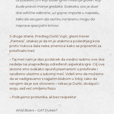
bude pravio manje grešaka. Svakako, ovo je duel
dve odlične odbrane, uz sjajne importe u napadu,
tako da verujem da razliku na terenu mogu da
naprave specijalni timovi.
S druge strane, Predrag Durlić Vujić, glavni trener
„Pantera”, istakao je da im je utakmica poslednjeg kola
protiv Vukova dala neke smernice kako se pripremiti za
polufinalni meč.
– Taj meč nam je dao podstrek da vredno radimo ove dve
nedelje na unapređenju određenih aspekata igre. Cilj ove
sezone smo svakako ispunili plasmanom u polufinale i
opušteno ulazimo u subotnji meč. Videli smo da možemo
da se nadigravamo s najjačim klubom u Srbiji, tako da
verujem da je sve otvoreno – rekao je Durlić, dodajući i
svoju, sad već omiljenu frazu:
– Poštujemo protivnika, ali bez respekta!
Wild Boars – GAT Dukes?