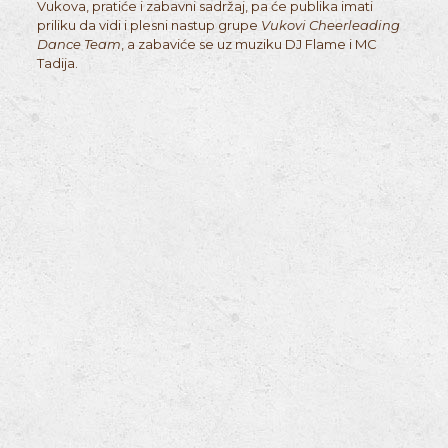
Vukova, pratiće i zabavni sadržaj, pa će publika imati
priliku da vidi i plesni nastup grupe
Vukovi Cheerleading
Dance Team
, a zabaviće se uz muziku DJ Flame i MC
Tadija.