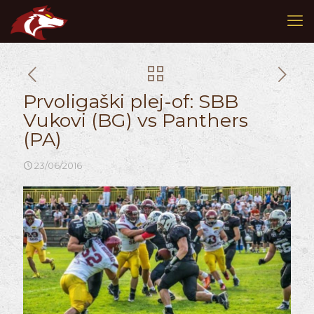
Prvoligaški plej-of: SBB
Vukovi (BG) vs Panthers
(PA)
23/06/2016