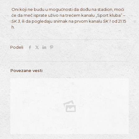
Oni koji ne budu u mogućnosti da dođu na stadion, moći
će da meč isprate uživo na trećem kanalu „Sport kluba” –
SK 3
, ili da pogledaju snimak na prvom kanalu
SK 1
od 21.15
h.
Podeli
Povezane vesti