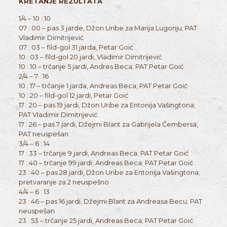
KRETANJE REZULTATA
1/4 – 10 : 10
07 : 00 – pas 3 jarde, Džon Uribe za Marija Lugonju; PAT
Vladimir Dimitrijević
07 : 03 – fild-gol 31 jarda, Petar Goić
10 : 03 – fild-gol 20 jardi, Vladimir Dimitrijević
10 : 10 – trčanje 5 jardi, Andres Beca; PAT Petar Goić
2/4 – 7 : 16
10 : 17 – trčanje 1 jarda, Andreas Beca; PAT Petar Goić
10 : 20 – fild-gol 12 jardi, Petar Goić
17 : 20 – pas 19 jardi, Džon Uribe za Entonija Vašingtona;
PAT Vladimir Dimitrijević
17 : 26 – pas 7 jardi, Džejmi Blant za Gabrijela Čembersa,
PAT neuspešan
3/4 – 6 : 14
17 : 33 – trčanje 9 jardi, Andreas Beca; PAT Petar Goić
17 : 40 – trčanje 99 jardi; Andreas Beca; PAT Petar Goić
23 : 40 – pas 28 jardi, Džon Uribe za Entonija Vašingtona;
pretvaranje za 2 neuspešno
4/4 – 6 : 13
23 : 46 – pas 16 jardi, Džejmi Blant za Andreasa Becu; PAT
neuspešan
23 : 53 – trčanje 25 jardi, Andreas Beca; PAT Petar Goić