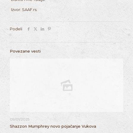
Izvor: SAAF.rs
Podeli
Povezane vesti
09/01/2025
Shazzon Mumphrey novo pojačanje Vukova