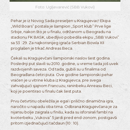
Foto: Ugljevarević (SBB Vukovi)
Pehar je iz Novog Sada preseljen u Kragujevac! Ekipa
„Wild Boars” postala je šampion „Sport klub” Prve lige
Srbije, nakon što je u finalu, održanom u Beogradu na
stadionu FK BASK, ubedljivo pobedila ekipu „SBB Vukovi”
sa 53 : 29. Za najkorisnijeg igrača Serbian Bowla XII
proglašen je trkač Andreas Beca.
Čekali su Kragujevčani šampionski naslov šest godina.
Poslednji put slavili su 2010. godine, u vreme tada još uvek
razdvojenih saveza. Od tada, gubili su u finalima od
Beograđana četiri puta. Ove godine šampionski pehar
vraćen je u vitrine kluba iz Kragujevca, pre svega
zahvaljujući sjajnom Francuzu, raninbeku Anreasu Beci,
koji je poentirao u finalu čak šest puta.
Prvu četvrtinu obeležila je egal i prilično dinamična igra,
naročito u napadu oba tima. Odbrana Kragujevčana je za
nijansu bolje zaigrala u finišu, kada su isforsirali fambl na
kvoterbeku „Vukova” 5 jardi pred end-zonom, postigavši
pritom izjednačujući tačdaun (10 : 10).