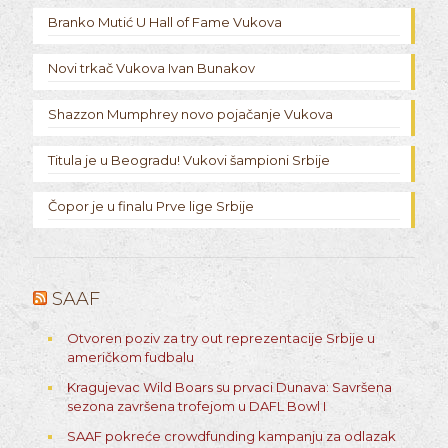
Branko Mutić U Hall of Fame Vukova
Novi trkač Vukova Ivan Bunakov
Shazzon Mumphrey novo pojačanje Vukova
Titula je u Beogradu! Vukovi šampioni Srbije
Čopor je u finalu Prve lige Srbije
SAAF
Otvoren poziv za try out reprezentacije Srbije u
američkom fudbalu
Kragujevac Wild Boars su prvaci Dunava: Savršena
sezona završena trofejom u DAFL Bowl I
SAAF pokreće crowdfunding kampanju za odlazak