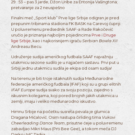
29 : 53 – pas 3 jarde, Džon Uribe za Entonija Vašingtona;
pretvaranje za 2 neuspešno
Finalni meč „Sport klub” Prve lige Srbije odigran je pred
prepunim tribinama stadiona FK BASK na Carevoj ćupriji.
U poluvremenu predsednik SAAF-a Rade Rakočević
uručio je priznanja najboljim pojedincima
Prve
i
Druge
lige Srbije
, kao i najkorisnijem igraču
Serbian Bowla XII
Andreasu Becu.
Udruženje sudija američkog fudbala SAAF najvažniju
utakmicu sezone sudilo je u najjačem sastavu. Prvi put u
Srbiji jednu utakmicu sudila je ekipa od osam sudija!
Na terenu je biti troje istaknutih sudija Međunarodne
federacije američkog fudbala (IFAF) koji su u grupi elitnih
IFAF Europe
sudija svako za svoju poziciju, zajedno s
iskusnim kolegama, koji pored brojnih jakih utakmica u
zemlji, imaju i veliko međunarodno iskustvo.
Himnu Srbije na početku susreta pevala je glumica
Dragana Mićalović. Osim nastupa čirliding tima
Vukovi
Cheerleading Dance Team
, prisutne ćeje u poluvremenu
zabavljao Mikri Maus (Prti Bee Gee), a tokom meča DJ
Darko i MC Tadija.