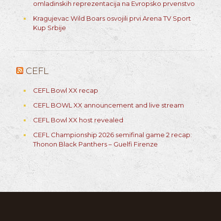
omladinskih reprezentacija na Evropsko prvenstvo
Kragujevac Wild Boars osvojili prvi Arena TV Sport
Kup Srbije
CEFL
CEFL Bowl XX recap
CEFL BOWL XX announcement and live stream
CEFL Bowl XX host revealed
CEFL Championship 2026 semifinal game 2 recap:
Thonon Black Panthers – Guelfi Firenze