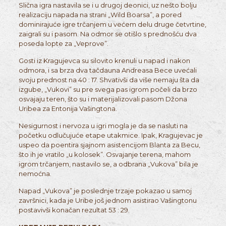
Slična igra nastavila se i u drugoj deonici, uz nešto bolju
realizaciju napada na strani „Wild Boarsa”, a pored
dominirajuće igre trčanjem u većem delu druge četvrtine,
zaigrali su i pasom. Na odmor se otišlo s prednošću dva
poseda lopte za „Veprove”.
Gosti iz Kragujevca su silovito krenuli u napad i nakon
odmora, i sa brza dva tačdauna Andreasa Bece uvećali
svoju prednost na 40 : 17. Shvativši da više nemaju šta da
izgube, „Vukovi” su pre svega pas igrom počeli da brzo
osvajaju teren, što su i materijalizovali pasom Džona
Uribea za Entonija Vašingtona.
Nesigurnost i nervoza u igri mogla je da se nasluti na
početku odlučujuće etape utakmice. Ipak, Kragujevac je
uspeo da poentira sjajnom asistencijom Blanta za Becu,
što ih je vratilo „u kolosek”. Osvajanje terena, mahom
igrom trčanjem, nastavilo se, a odbrana „Vukova” bila je
nemoćna.
Napad „Vukova” je poslednje trzaje pokazao u samoj
završnici, kada je Uribe još jednom asistirao Vašingtonu
postavivši konačan rezultat 53 : 29.