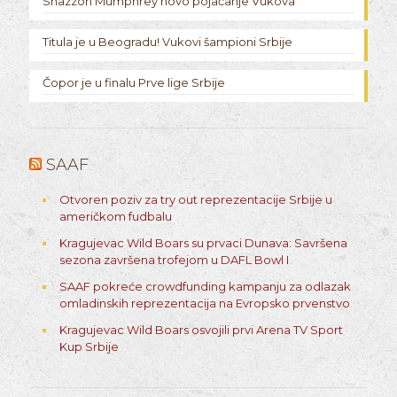
Shazzon Mumphrey novo pojačanje Vukova
Titula je u Beogradu! Vukovi šampioni Srbije
Čopor je u finalu Prve lige Srbije
SAAF
Otvoren poziv za try out reprezentacije Srbije u
američkom fudbalu
Kragujevac Wild Boars su prvaci Dunava: Savršena
sezona završena trofejom u DAFL Bowl I
SAAF pokreće crowdfunding kampanju za odlazak
omladinskih reprezentacija na Evropsko prvenstvo
Kragujevac Wild Boars osvojili prvi Arena TV Sport
Kup Srbije