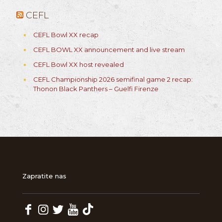
CEFL
CEFL Bowl XX recap
CEFL BOWL XX announcement and live stream
CEFL Bowl XX host revealed
CEFL Championship 2026 semifinal game 2 recap:
Thonon Black Panthers – Guelfi Firenze
Zapratite nas