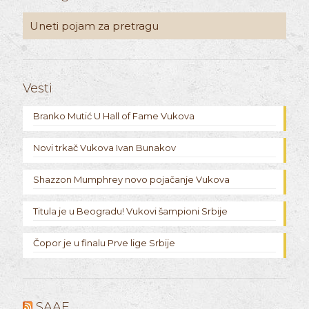
Vesti
Branko Mutić U Hall of Fame Vukova
Novi trkač Vukova Ivan Bunakov
Shazzon Mumphrey novo pojačanje Vukova
Titula je u Beogradu! Vukovi šampioni Srbije
Čopor je u finalu Prve lige Srbije
SAAF