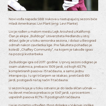
Novi vođa napada SBB Vukova u nastupajućoj sezoni biće
mladi Amerikanac Livi Plant (
eng.
Levi Plante).
Livi je rođen u malom mestu Lejk Arouhed u Kaliforniji.
Član je ekipe „Bulldogs“ Univerziteta Redlands u istoj
državi, gde je u toku seniorska sezona, i dolazi u Beograd
odmah nakon završetka lige. Pre fakulteta pohađao je
koledž „Chaffey Community“, na kojem je takođe igrao
na poziciji kvoterbeka.
Za Buldoge igra od 2017. godine. U prvoj sezoni odigrao je
osam utakmica, prebacio 1509 jardi, od kojih 63,7%
kompletiranih pasova i 15 tačdauna, a samo jednu
interspeciju. I u igri trčanjem se istakao, pretrčavši 610
jardi, postigavši na taj način 11 tačdauna.
U sezoni koja je u toku ostvario je do sada sličan učinak —
na devet mečeva prebacio je 1047 jardi, s procentom
uspešnih pasova 61,7% i 11 postignutih tačdauna.
Livi je izuzetno uzbuđen zbog dolaska u Vukove i prilike