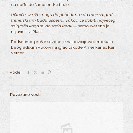
da dođe do šampionske titule.
Učiniću sve što mogu da pobedimo i da moji saigrači i
trenerski tim budu uspešni. Vukovi će dobiti najvećeg
saigrača koga su do sada imali
— samouvereno je
najavio Livi Plant.
Podsetimo, prošle sezone je na poziciji kvoterbeka u
beogradskim Vukovima igrao takođe Amerikanac Kari
Verčer.
Podeli
Povezane vesti