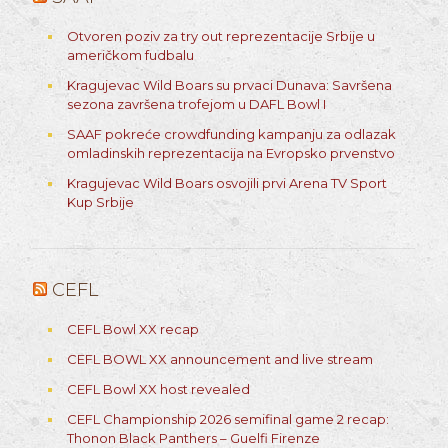
Otvoren poziv za try out reprezentacije Srbije u
američkom fudbalu
Kragujevac Wild Boars su prvaci Dunava: Savršena
sezona završena trofejom u DAFL Bowl I
SAAF pokreće crowdfunding kampanju za odlazak
omladinskih reprezentacija na Evropsko prvenstvo
Kragujevac Wild Boars osvojili prvi Arena TV Sport
Kup Srbije
CEFL
CEFL Bowl XX recap
CEFL BOWL XX announcement and live stream
CEFL Bowl XX host revealed
CEFL Championship 2026 semifinal game 2 recap:
Thonon Black Panthers – Guelfi Firenze