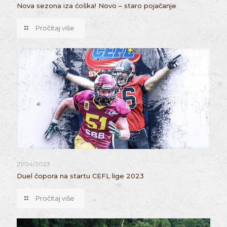
Nova sezona iza ćoška! Novo – staro pojačanje
Pročitaj više
21/04/2023
Duel čopora na startu CEFL lige 2023
Pročitaj više