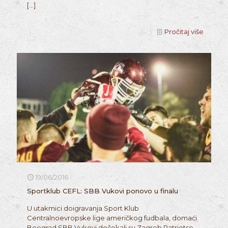
[…]
Pročitaj više
19/06/2016
Sportklub CEFL: SBB Vukovi ponovo u finalu
U utakmici doigravanja Sport Klub
Centralnoevropske lige američkog fudbala, domaći
Beograd SBB Vukovi dočekali su Zagreb Patriotse.