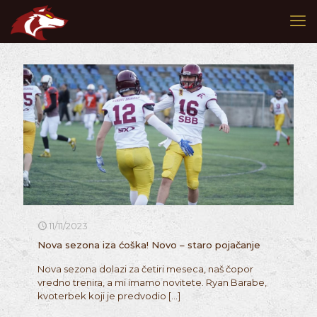
11/11/2023
Nova sezona iza ćoška! Novo – staro pojačanje
Nova sezona dolazi za četiri meseca, naš čopor
vredno trenira, a mi imamo novitete. Ryan Barabe,
kvoterbek koji je predvodio
[…]