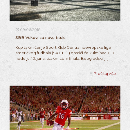
09/06/2018
SBB Vukovi za novu titulu
Kup takmičenje Sport Klub Centralnoevropske lige
američkog fudbala (SK CEFL) dostići će kulminaciju u
nedelju, 10. juna, utakmicom finala. Beogradski
[…]
Pročitaj više