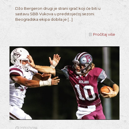
Džo Bergeron drugi je strani igrač koji će biti u
sastavu SBB Vukova u predstojećoj sezoni.
Beogradska ekipa dobila je
[…]
Pročitaj više
27/12/2018