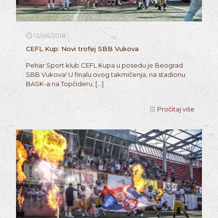
13/06/2018
CEFL Kup: Novi trofej SBB Vukova
Pehar Sport klub CEFL Kupa u posedu je Beograd
SBB Vukova! U finalu ovog takmičenja, na stadionu
BASK-a na Topčideru,
[…]
Pročitaj više