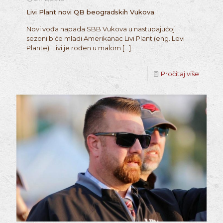
Livi Plant novi QB beogradskih Vukova
Novi vođa napada SBB Vukova u nastupajućoj
sezoni biće mladi Amerikanac Livi Plant (eng. Levi
Plante). Livi je rođen u malom
[…]
Pročitaj više