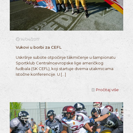
14/04/2017
Vukovi u borbi za CEFL
Uskršnje subote otpočinje takmičenje u šampionatu
Sportklub Centralnoevropske lige američkog
fudbala (SK CEFL), koji startuje dvema utakmicama
Istočne konferencije. U
[…]
Pročitaj više