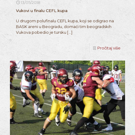
13/05/2018
Vukovi u finalu CEFL kupa
U drugom polufinalu CEFL kupa, koji se odigrao na
BASK areni u Beogradu, domaći tim beogradskih
Vukova pobedio je tursku
[…]
Pročitaj više