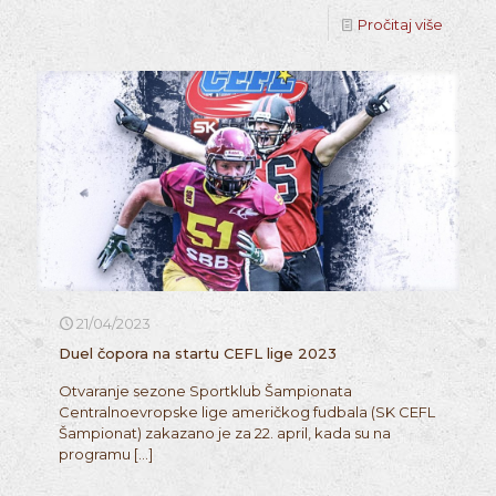
Pročitaj više
21/04/2023
Duel čopora na startu CEFL lige 2023
Otvaranje sezone Sportklub Šampionata
Centralnoevropske lige američkog fudbala (SK CEFL
Šampionat) zakazano je za 22. april, kada su na
programu
[…]