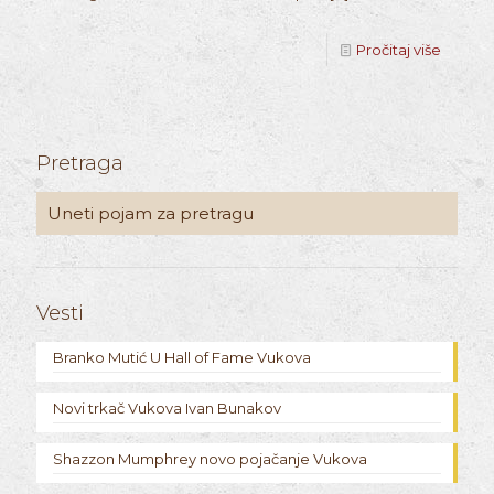
Pročitaj više
Pretraga
Vesti
Branko Mutić U Hall of Fame Vukova
Novi trkač Vukova Ivan Bunakov
Shazzon Mumphrey novo pojačanje Vukova