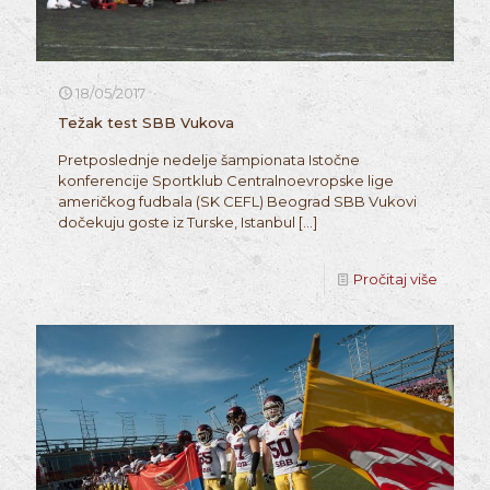
18/05/2017
Težak test SBB Vukova
Pretposlednje nedelje šampionata Istočne
konferencije Sportklub Centralnoevropske lige
američkog fudbala (SK CEFL) Beograd SBB Vukovi
dočekuju goste iz Turske, Istanbul
[…]
Pročitaj više