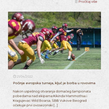
Pročitaj više
21/04/2022
Počinje evropska turneja, ključ je borba u rovovima
Nakon uspešnog otvaranja domaćeg šampionata
pobedama nad ekipama Kikinda Mammothsa i
Kragujevac Wild Boarsa, SBB Vukove Beograd
očekuje prvi ovosezonski
[…]