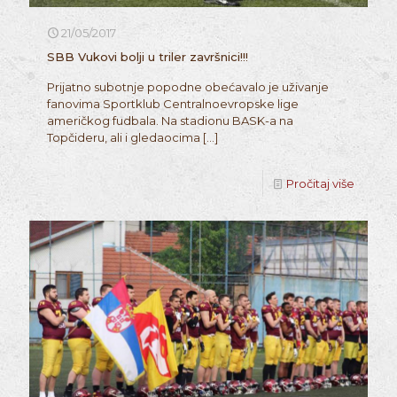
21/05/2017
SBB Vukovi bolji u triler završnici!!!
Prijatno subotnje popodne obećavalo je uživanje
fanovima Sportklub Centralnoevropske lige
američkog fudbala. Na stadionu BASK-a na
Topčideru, ali i gledaocima
[…]
Pročitaj više