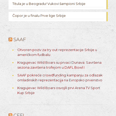
Titula je u Beogradu! Vukovi šampioni Srbije
Čopor je u finalu Prve lige Srbije
SAAF
Otvoren poziv za try out reprezentacije Srbije u
američkom fudbalu
Kragujevac Wild Boars su prvaci Dunava: Savršena
sezona završena trofejom u DAFL Bowl I
SAAF pokreće crowdfunding kampanju za odlazak
omladinskih reprezentacija na Evropsko prvenstvo
Kragujevac Wild Boars osvojili prvi Arena TV Sport
Kup Srbije
CEFL