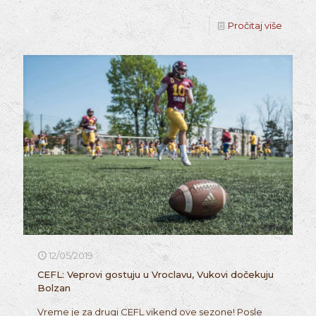
Pročitaj više
12/05/2019
CEFL: Veprovi gostuju u Vroclavu, Vukovi dočekuju
Bolzan
Vreme je za drugi CEFL vikend ove sezone! Posle