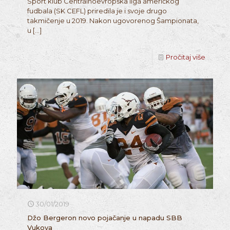
Sport klub Centralnoevropska liga američkog
fudbala (SK CEFL) priredila je i svoje drugo
takmičenje u 2019. Nakon ugovorenog Šampionata,
u
[…]
Pročitaj više
30/01/2019
Džo Bergeron novo pojačanje u napadu SBB
Vukova