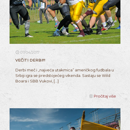
07/04/2017
VEČITI DERBI!!!
Derbi meč i „najveća utakmica” američkog fudbala u
Srbiji igra se predstojećeg vikenda. Sastaju se Wild
Boarsi i SBB Vukovi,
[…]
Pročitaj više