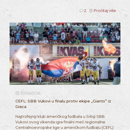
2
Pročitaj više
30/06/2016
CEFL: SBB Vukovi u finalu protiv ekipe „Giants” iz
Graca
Najtrofejniji klub američkog fudbala u Srbiji SBB
Vukovi ovog vikenda igra finalni meč regionalne
Centralnoevropske lige u američkom fudbalu (CEFL)