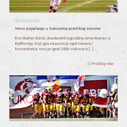
05/06/2018
Novo pojačanje u Vukovima pred kraj sezone
Kori Batler Berd, dvadesettrogodišnji Amerikanac iz
Kalifornije, koji igra na poziciji vajd-risivera /
kornerbeka, novi je igrač SBB Vukova iz
[…]
Pročitaj više