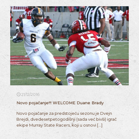
21/12/2016
Novo pojačanje!!! WELCOME Duane Brady
Novo pojačanje za predstojeću sezonu je Dvejn
Brejdi, dvedesetpetogodišnji (sada već bivši) igrač
ekipe Murray State Racers, koji u osnovi
[…]