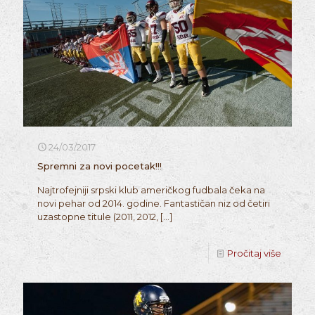
24/03/2017
Spremni za novi pocetak!!!
Najtrofejniji srpski klub američkog fudbala čeka na
novi pehar od 2014. godine. Fantastičan niz od četiri
uzastopne titule (2011, 2012,
[…]
Pročitaj više