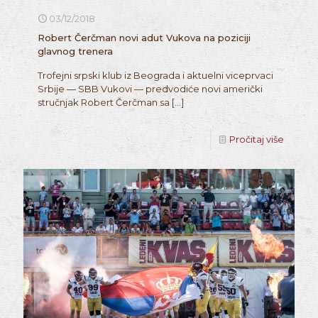
03/12/2018
Robert Čerčman novi adut Vukova na poziciji
glavnog trenera
Trofejni srpski klub iz Beograda i aktuelni viceprvaci
Srbije — SBB Vukovi — predvodiće novi američki
stručnjak Robert Čerčman sa
[…]
Pročitaj više