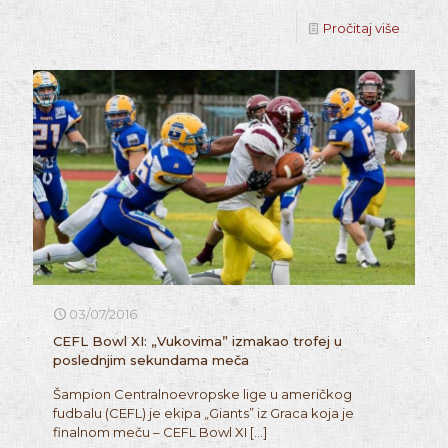
Pročitaj više
03/07/2016
CEFL Bowl XI: „Vukovima” izmakao trofej u
poslednjim sekundama meča
Šampion Centralnoevropske lige u američkog
fudbalu (CEFL) je ekipa „Giants” iz Graca koja je
finalnom meču – CEFL Bowl XI
[…]