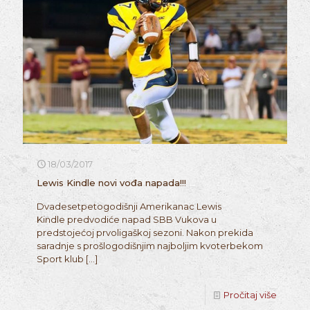
18/03/2017
Lewis Kindle novi vođa napada!!!
Dvadesetpetogodišnji Amerikanac Lewis
Kindle predvodiće napad SBB Vukova u
predstojećoj prvoligaškoj sezoni. Nakon prekida
saradnje s prošlogodišnjim najboljim kvoterbekom
Sport klub
[…]
Pročitaj više