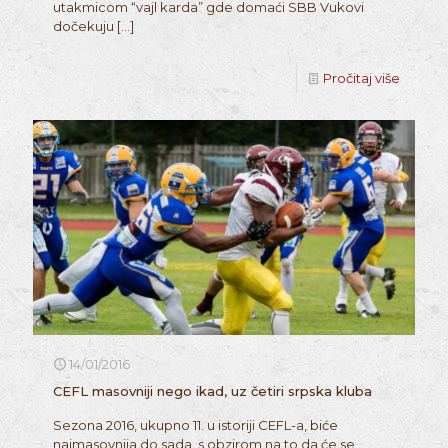
utakmicom “vajl karda” gde domaći SBB Vukovi
dočekuju
[…]
Pročitaj više
14/01/2016
CEFL masovniji nego ikad, uz četiri srpska kluba
Sezona 2016, ukupno 11. u istoriji CEFL-a, biće
najmasovnija do sada, s obzirom na to da će se