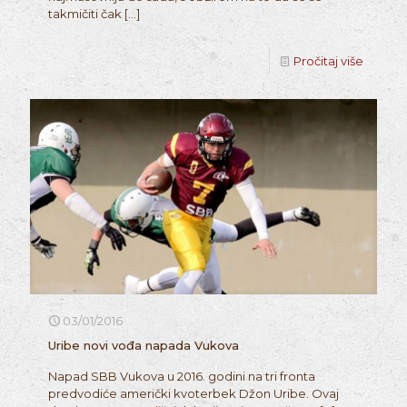
takmičiti čak
[…]
Pročitaj više
03/01/2016
Uribe novi vođa napada Vukova
Napad SBB Vukova u 2016. godini na tri fronta
predvodiće američki kvoterbek Džon Uribe. Ovaj