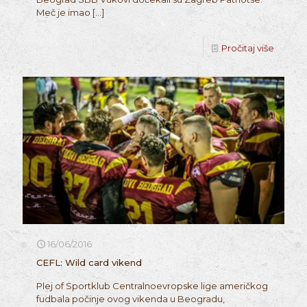
Meč je imao
[…]
Pročitaj više
16/06/2016
CEFL: Wild card vikend
Plej of Sportklub Centralnoevropske lige američkog
fudbala počinje ovog vikenda u Beogradu,