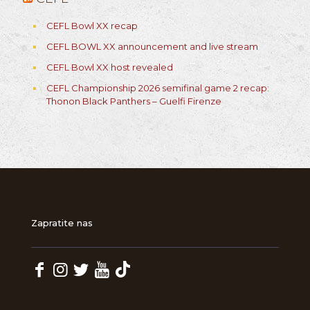
CEFL Bowl XX recap
CEFL BOWL XX announcement and live stream
CEFL Bowl XX host revealed
CEFL Championship 2026 semifinal game 2 recap:
Thonon Black Panthers – Guelfi Firenze
Zapratite nas