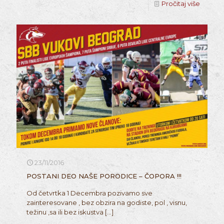
Pročitaj više
23/11/2016
POSTANI DEO NAŠE PORODICE – ČOPORA !!!
Od četvrtka 1 Decembra pozivamo sve
zainteresovane , bez obzira na godiste, pol , visnu,
težinu ,sa ili bez iskustva
[…]