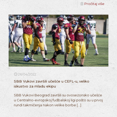
Pročitaj više
26/04/2022
SBB Vukovi završili učešće u CEFL-u, veliko
iskustvo za mladu ekipu
SBB Vukovi Beograd završili su ovosezonsko učešće
u Centralno-evropskoj fudbalskoj ligi pošto su u prvoj
rundi takmičenja nakon velike borbe
[…]