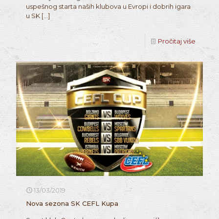
uspešnog starta naših klubova u Evropi i dobrih igara
u SK
[…]
Pročitaj više
13/03/2019
Nova sezona SK CEFL Kupa