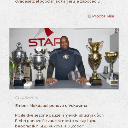
dvadesetpetogodišnjak karijeru je započeo u
[…]
Pročitaj više
04/12/2015
Embri i Mekdauel ponovo u Vukovima
Posle dve sezone pauze, američki stručnjak Šon
Embri ponovo će zauzeti mesto na sajdlajnu
beogradskih SBB Vukova, a u „čopor“
[…]