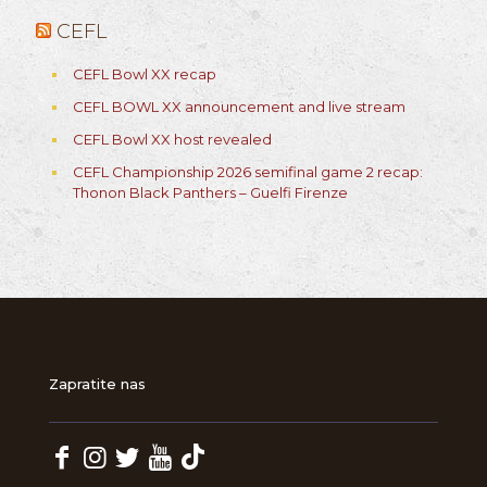
CEFL
CEFL Bowl XX recap
CEFL BOWL XX announcement and live stream
CEFL Bowl XX host revealed
CEFL Championship 2026 semifinal game 2 recap:
Thonon Black Panthers – Guelfi Firenze
Zapratite nas