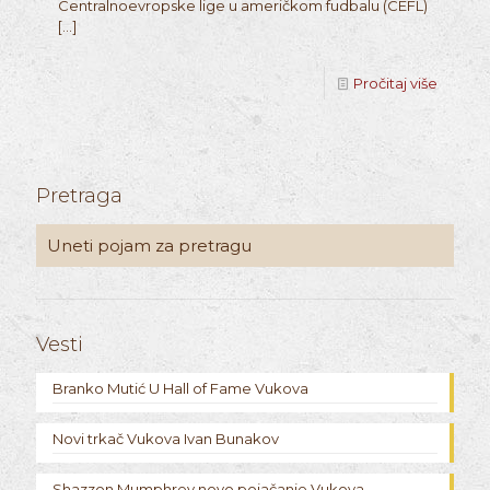
Centralnoevropske lige u američkom fudbalu (CEFL)
[…]
Pročitaj više
Pretraga
Vesti
Branko Mutić U Hall of Fame Vukova
Novi trkač Vukova Ivan Bunakov
Shazzon Mumphrey novo pojačanje Vukova