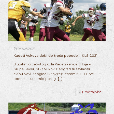
04/06/2021
Kadeti Vukova došli do treće pobede – KLS 2021
U utakmici četvrtog kola Kadetske lige Srbije –
Grupa Sever, SBB Vukovi Beograd su savladali
ekipu Novi Beograd Orlovirezultatom 60:18. Prve
poene na utakmici postigli
[…]
Pročitaj više