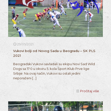
29/05/2021
Vukovi bolji od Novog Sada u Beogradu – SK PLS
2021
Beogradski Vukovi savladali su ekipu Novi Sad Wild
Dogs sa 17:0 u okviru 5. kola Sport Klub Prve lige
Srbije. Na ovaj način, Vukovi su ostali jedini
neporaženi
[…]
Pročitaj više