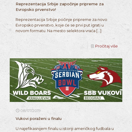
Reprezentacija Srbije započinje pripreme za
Evropsko prvenstvo!
Reprezentacija Srbije počinje pripreme za novo
Evropsko prvenstvo, koje će se prvi put igrati u
novom formatu. Na mesto selektora vraća
[…]
Pročitaj više
08/07/2019
Vukovi poraženi u finalu
U najefikasnijem finalu u istoriji američkog fudbala u