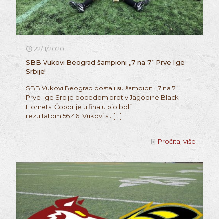
22/11/2020
SBB Vukovi Beograd šampioni „7 na 7” Prve lige
Srbije!
SBB Vukovi Beograd postali su šampioni „7 na 7”
Prve lige Srbije pobedom protiv Jagodine Black
Hornets. Čopor je u finalu bio bolji
rezultatom 56:46. Vukovi su
[…]
Pročitaj više