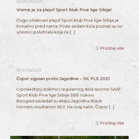
26/06/2021
Vreme je za plejof Sport Klub Prve lige Srbije!
Dugo očekivani plejof Sport Klub Prve lige Srbije je
konačno pred nama. Posle sedam kola poznati su svi
učesnici polufinala koja će
[…]
Pročitaj više
14/06/2021
Čopor siguran protiv Jagodine – SK PLS 2021
U poslednjoj utakmici regularnog dela sezone SAAF
Sport Klub Prve lige Srbije SBB Vukovi
Beograd savladali su ekipu Jagodina Black
Hornets rezultatom 56:0. Na ovaj način, Čopor
[…]
Pročitaj više