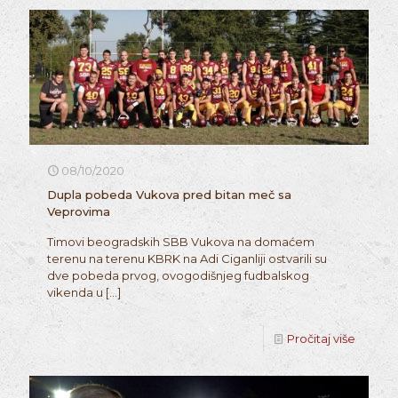
08/10/2020
Dupla pobeda Vukova pred bitan meč sa
Veprovima
Timovi beogradskih SBB Vukova na domaćem
terenu na terenu KBRK na Adi Ciganliji ostvarili su
dve pobeda prvog, ovogodišnjeg fudbalskog
vikenda u
[…]
Pročitaj više