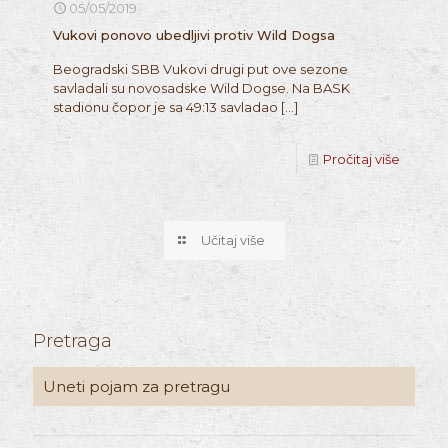
05/05/2019
Vukovi ponovo ubedljivi protiv Wild Dogsa
Beogradski SBB Vukovi drugi put ove sezone
savladali su novosadske Wild Dogse. Na BASK
stadionu čopor je sa 49:13 savladao
[…]
Pročitaj više
Učitaj više
Pretraga