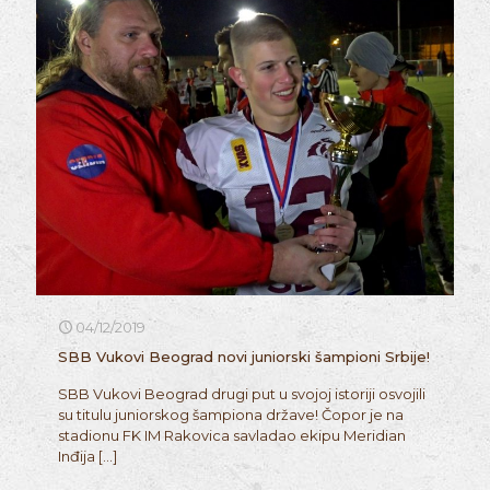
04/12/2019
SBB Vukovi Beograd novi juniorski šampioni Srbije!
SBB Vukovi Beograd drugi put u svojoj istoriji osvojili
su titulu juniorskog šampiona države! Čopor je na
stadionu FK IM Rakovica savladao ekipu Meridian
Inđija
[…]