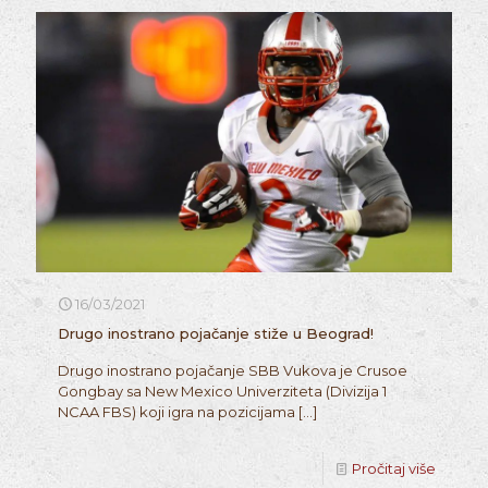
16/03/2021
Drugo inostrano pojačanje stiže u Beograd!
Drugo inostrano pojačanje SBB Vukova je Crusoe
Gongbay sa New Mexico Univerziteta (Divizija 1
NCAA FBS) koji igra na pozicijama
[…]
Pročitaj više