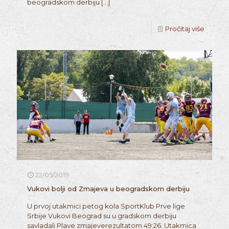
beogradskom derbiju
[…]
Pročitaj više
22/05/2019
Vukovi bolji od Zmajeva u beogradskom derbiju
U prvoj utakmici petog kola SportKlub Prve lige
Srbije Vukovi Beograd su u gradskom derbiju
savladali Plave zmajeverezultatom 49:26. Utakmica