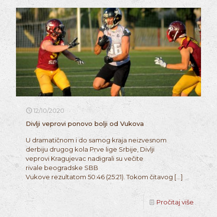
12/10/2020
Divlji veprovi ponovo bolji od Vukova
U dramatičnom i do samog kraja neizvesnom
derbiju drugog kola Prve lige Srbije, Divlji
veprovi Kragujevac nadigrali su večite
rivale beogradske SBB
Vukove rezultatom 50:46 (25:21). Tokom čitavog
[…]
Pročitaj više