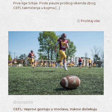
Prve lige Srbije. Posle pauze prošlog vikenda zbog
CEFL takmičenja u kojima
[…]
Pročitaj više
12/05/2019
CEFL: Veprovi gostuju u Vroclavu, Vukovi dočekuju