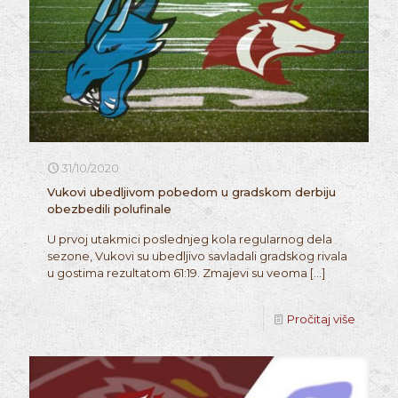
31/10/2020
Vukovi ubedljivom pobedom u gradskom derbiju
obezbedili polufinale
U prvoj utakmici poslednjeg kola regularnog dela
sezone, Vukovi su ubedljivo savladali gradskog rivala
u gostima rezultatom 61:19. Zmajevi su veoma
[…]
Pročitaj više