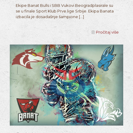
Ekipe Banat Bulls i SBB Vukovi Beogradplasirale su
se u finale Sport Klub Prve lige Srbije. Ekipa Banata
izbacila je dosadašnje šampione
[…]
Pročitaj više