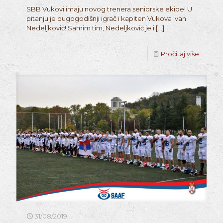
SBB Vukovi imaju novog trenera seniorske ekipe! U
pitanju je dugogodišnji igrač i kapiten Vukova Ivan
Nedeljković! Samim tim, Nedeljković je i
[…]
Pročitaj više
31/08/2019