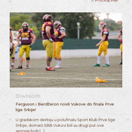
Pročitaj više
24/06/2019
Ferguson i Berdžeron nosili Vukove do finala Prve
lige Srbije!
U gradskom derbiju u polufinalu Sport Klub Prve lige
Srbije, domaći SBB Vukovi bili su drugi put ove
sezone bolji
[…]