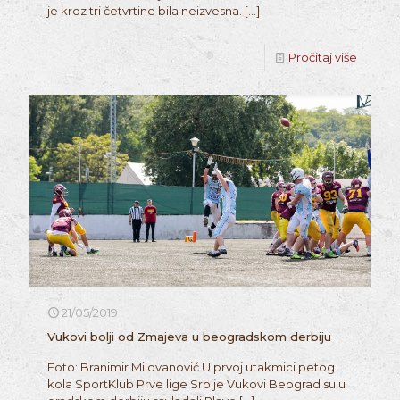
je kroz tri četvrtine bila neizvesna.
[…]
Pročitaj više
21/05/2019
Vukovi bolji od Zmajeva u beogradskom derbiju
Foto: Branimir Milovanović U prvoj utakmici petog
kola SportKlub Prve lige Srbije Vukovi Beograd su u