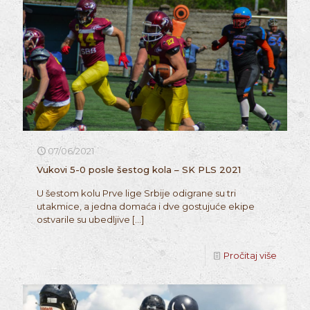
07/06/2021
Vukovi 5-0 posle šestog kola – SK PLS 2021
U šestom kolu Prve lige Srbije odigrane su tri
utakmice, a jedna domaća i dve gostujuće ekipe
ostvarile su ubedljive
[…]
Pročitaj više