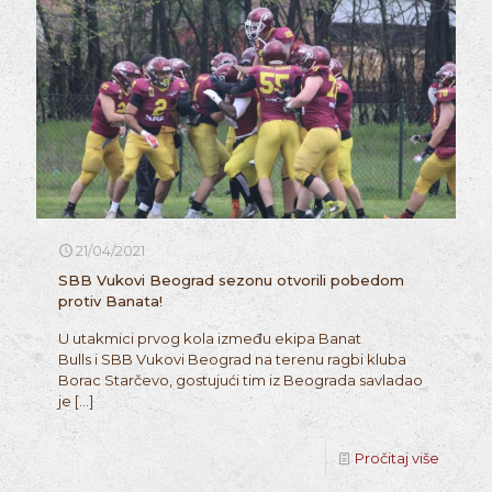
21/04/2021
SBB Vukovi Beograd sezonu otvorili pobedom
protiv Banata!
U utakmici prvog kola između ekipa Banat
Bulls i SBB Vukovi Beograd na terenu ragbi kluba
Borac Starčevo, gostujući tim iz Beograda savladao
je
[…]
Pročitaj više