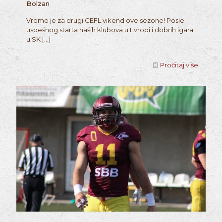
Bolzan
Vreme je za drugi CEFL vikend ove sezone! Posle
uspešnog starta naših klubova u Evropi i dobrih igara
u SK
[…]
Pročitaj više