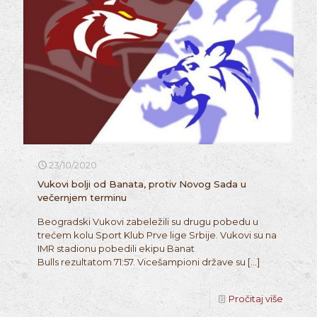
23/10/2020
Vukovi bolji od Banata, protiv Novog Sada u
večernjem terminu
Beogradski Vukovi zabeležili su drugu pobedu u
trećem kolu Sport Klub Prve lige Srbije. Vukovi su na
IMR stadionu pobedili ekipu Banat
Bulls rezultatom 71:57. Vicešampioni države su
[…]
Pročitaj više